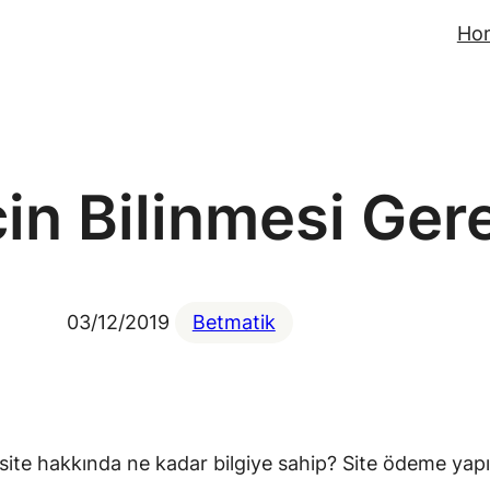
Ho
çin Bilinmesi Ger
03/12/2019
Betmatik
 site hakkında ne kadar bilgiye sahip? Site ödeme yap